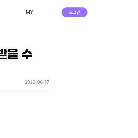
MY
로그인
비교·신청 내역
회원 정보
받을 수
자주하는 질문
앱 다운로드
2026-06-17
실시간 상담