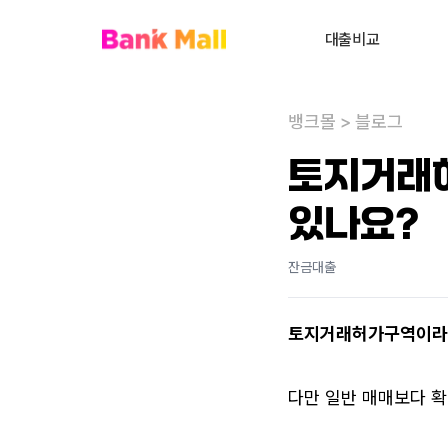
대출비교
주택담보대출
뱅크몰
>
블로그
대환대출
내
토지거래
대출상담사 찾기
있나요?
사업자대출
전세대출
잔금대출
신용대출
토지거래허가구역이라도
개인회생자대출
비주거부동산대출
다만 일반 매매보다 확