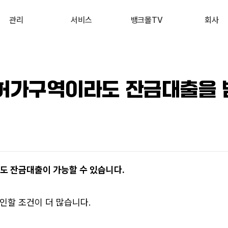
관리
서비스
뱅크몰TV
회사
내 진단 리포트
부동산 시세 조회
최신
회사 소개
 신용점수 관리
예적금 상품비교
유튜브
서비스 소개
허가구역이라도 잔금대출을 
내 대출 관리
투자 상품비교
뉴스
고객 후기
내 부동산 관리
뱅크몰 제휴
 잔금대출이 가능할 수 있습니다.
인할 조건이 더 많습니다.