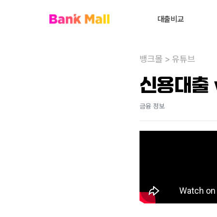
대출비교
주택담보대출
뱅크몰
>
유튜브
대환대출
내
신용대출 
대출상담사 찾기
금융 정보
사업자대출
전세대출
신용대출
개인회생자대출
비주거부동산대출