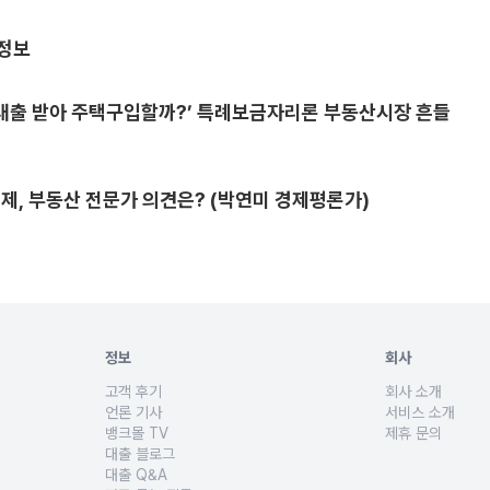
융정보
대출 받아 주택구입할까?’ 특례보금자리론 부동산시장 흔들
경제, 부동산 전문가 의견은? (박연미 경제평론가)
정보
회사
고객 후기
회사 소개
세입자퇴거자금, 추가대출 등 목적과 주택담보대출 규제에 따른 대출상품을 비교합니
주택담보대출 진행 사례, 대환대출 이자 절감 후기, 사업자대출 성
뱅크몰은 220여
언론 기사
서비스 소개
품을 저금리 갈아타기를 통해 연 이자 절감액을 확인하고 상환계획에 맞는 맞춤 전략
뱅크몰의 혁신금융서비스 지정, 대출비교 알고리즘 인증, 금융 트
주택담보대출, 전세
뱅크몰 TV
제휴 문의
초, 다주택자 등 고객 유형별 상황을 이해하는 전문 대출상담사와의 매칭을 지원합니
부동산 시장 동향, 주택담보대출 용어, 전세대출 보증보험 등 어
금융사, 부동산 플
대출 블로그
확장, 시설투자, 후순위담보대출 등 목적과 업종별 특성을 반영한 사업자대출 상품을
아파트담보대출, 전세대출, 신혼부부, 생애최초, 무주택자, DSR
대출 Q&A