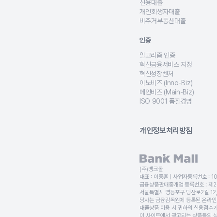
무주택자, 사회초년생, 신혼부
신용대출
직장인, 프리랜서, 사업자, 무
개인회생자대출
개인회생 인가 후 변제금을 상
비주거부동산대출
상가, 토지, 교회, 공장, 
인증
알고리즘 인증
담보대출·전세대출·대환대출·
혁신금융서비스 지정
금융위원회로부터 대출비교 서
혁신성장벤처
금융 기술 기반의 성장 가능
이노비즈 (Inno-Biz)
기술 혁신형 기업 인증으로,
메인비즈 (Main-Biz)
경영 혁신형 중소기업 인증을 
ISO 9001 품질경영
국제 품질경영 시스템 인증을 
개인정보처리방침
(주)뱅크몰
대표 :
이종훈
| 사업자등록번호 :
1
금융상품판매중개업 등록번호 :
제2
서울특별시 영등포구 당산로2길 12
당사는 금융감독원에 등록된 온라인대
대출상품 이용 시 귀하의 신용점수가
이 사이트에서 광고되는 상품들의 상환