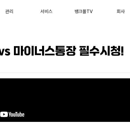
관리
서비스
뱅크몰TV
회사
내 진단 리포트
부동산 시세 조회
최신
회사 소개
 신용점수 관리
예적금 상품비교
유튜브
서비스 소개
vs 마이너스통장 필수시청!
내 대출 관리
투자 상품비교
뉴스
고객 후기
내 부동산 관리
뱅크몰 제휴