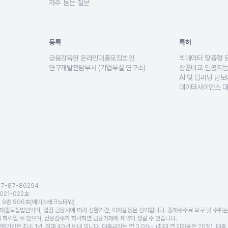
부 등 입주 상황별 전세대출 조건을 설명하고, 보증기관에 따른 대출상품을 제시합니
실제 대출 이용자들이 상담하면서 질문했던 내용과 뱅크몰 대출 전
자주 묻는 질문
직자 등 유형별 신용대출, 오토론, 아파트론, 햇살론, 사잇돌대출 등 여러 상품을 비
뱅크몰 이용문의, 주택담보대출 금리비교 절차, 서류 준비, 금융
환 중인 경우, 개인회생 면책 후 재정 재정비가 필요한 고객을 위한 대출상품을 비교
숙박시설 등 비주거용 부동산 목적별 담보대출 조건을 안내하고 금리와 한도를 제시합니다
등록
특허
금융감독원 온라인대출모집법인
빅데이터 맞춤형 
신용대출·사업자대출 등 5종 금융 알고리즘 인증을 보유해 정확한 비교 서비스 제공
금융감독원 정식 등록 온라인대출모집법인으로, 법적 기준을 준수
고객의 소득·주택
연구개발전담부서 (기업부설 연구소)
상품비교 인공지능
비스 및 관련 기술을 혁신금융서비스로 공식 인정받은 핀테크 플랫폼입니다.
AI 대출 분석, 금리 예측, 빅데이터 기반 심사 기술 등을 연구
수백 개의 대출상
AI 및 딥러닝 담
성과 혁신성을 인정받은 핀테크 전문기업 인증입니다.
딥러닝 기반으로 
데이터사이언스 대
 뱅크몰이 보유한 금융 알고리즘·빅데이터 기술력을 공식적으로 인정받았습니다.
이자 절감 효과·
통해, 뱅크몰의 서비스 운영 역량·프로세스 혁신 능력을 인정받았습니다.
획득하여, 안정적이고 신뢰할 수 있는 금융 서비스 운영 체계를 갖추고 있음을 증명
07-87-86294
021-022호
, 9층 906호(에이스테크노타워)
출모집법인이며, 입점 금융사에 따라 상환기간, 이자율등은 상이합니다. 중개수수료 요구 및 수취는
 하락할 수 있으며, 신용점수가 하락하면 금융거래에 제약이 생길 수 있습니다.
기간은 최소 1년, 최대 40년 이내 입니다. 대출금리는 연 3.0%~ (최대 연 이자율은 20%), 대출