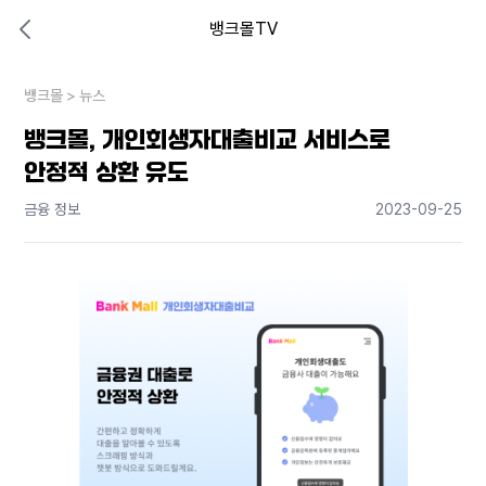
뱅크몰TV
대출비교 뱅크몰
비교해보고 결정하세요
뱅크몰
내 상황엔 어떤 방법이 있을까?
>
뉴스
뱅크몰, 개인회생자대출비교 서비스로
안정적 상환 유도
금융 정보
2023-09-25