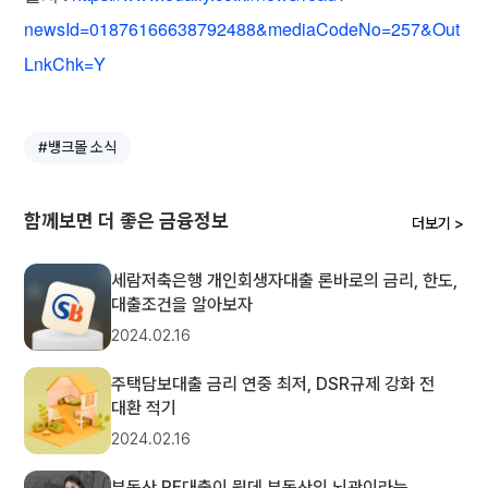
newsId=01876166638792488&mediaCodeNo=257&Out
LnkChk=Y
#뱅크몰 소식
함께보면 더 좋은 금융정보
더보기 >
세람저축은행 개인회생자대출 론바로의 금리, 한도,
대출조건을 알아보자
2024.02.16
주택담보대출 금리 연중 최저, DSR규제 강화 전
대환 적기
2024.02.16
부동산 PF대출이 뭔데 부동산의 뇌관이라는