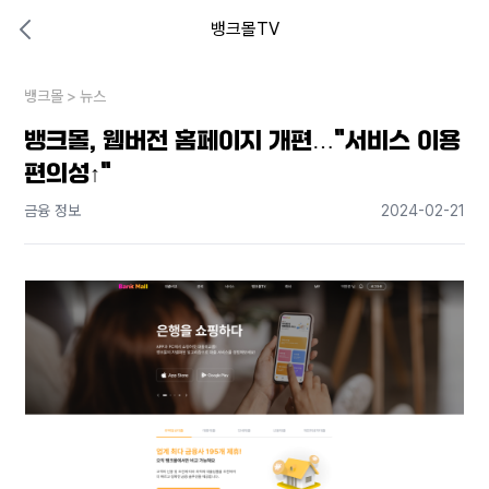
뱅크몰TV
대출비교 뱅크몰
비교해보고 결정하세요
뱅크몰
내 상황엔 어떤 방법이 있을까?
>
뉴스
뱅크몰, 웹버전 홈페이지 개편…"서비스 이용
편의성↑"
금융 정보
2024-02-21