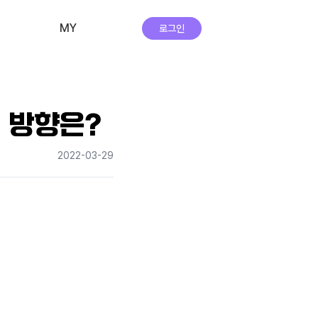
MY
로그인
비교·신청 내역
회원 정보
 방향은?
자주하는 질문
2022-03-29
앱 다운로드
실시간 상담