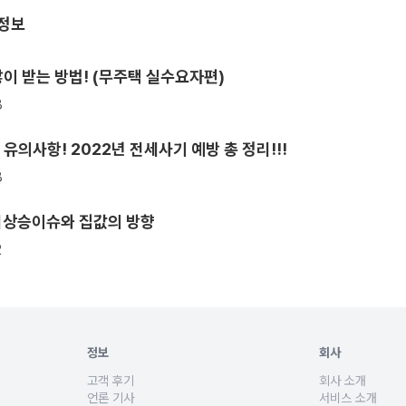
융정보
이 받는 방법! (무주택 실수요자편)
8
유의사항! 2022년 전세사기 예방 총 정리!!!
8
리상승이슈와 집값의 방향
2
정보
회사
고객 후기
회사 소개
세입자퇴거자금, 추가대출 등 목적과 주택담보대출 규제에 따른 대출상품을 비교합니
주택담보대출 진행 사례, 대환대출 이자 절감 후기, 사업자대출 성
뱅크몰은 220여
언론 기사
서비스 소개