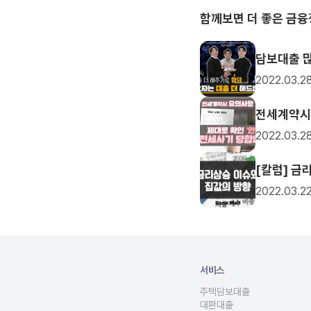
함께보면 더 좋은 금
담보대출 많
2022.03.2
전세계약시 
2022.03.2
[칼럼] 금
2022.03.2
서비스
주택담보대출
아파트구입자금, 생활자금, 
대환대출