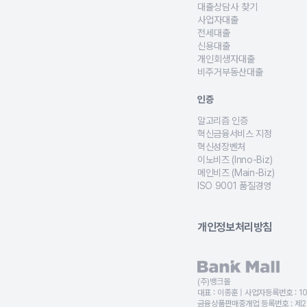
기존의 주담대 고금리 대출상
대출상담사 찾기
사회초년생, 신혼부부, 생애최
사업자대출
개인사업자의 운영자금, 사업
전세대출
무주택자, 사회초년생, 신혼부
신용대출
직장인, 프리랜서, 사업자, 무
개인회생자대출
개인회생 인가 후 변제금을 상
비주거부동산대출
상가, 토지, 교회, 공장, 
인증
알고리즘 인증
담보대출·전세대출·대환대출·
혁신금융서비스 지정
금융위원회로부터 대출비교 서
혁신성장벤처
금융 기술 기반의 성장 가능
이노비즈 (Inno-Biz)
기술 혁신형 기업 인증으로,
메인비즈 (Main-Biz)
경영 혁신형 중소기업 인증을 
ISO 9001 품질경영
국제 품질경영 시스템 인증을 
개인정보처리방침
(주)뱅크몰
대표 :
이종훈
| 사업자등록번호 :
1
금융상품판매중개업 등록번호 :
제2