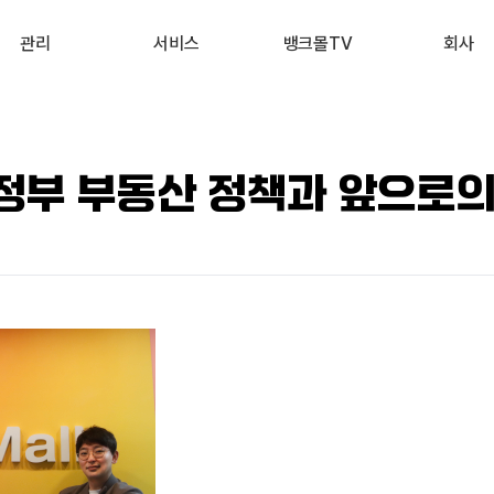
관리
서비스
뱅크몰TV
회사
내 진단 리포트
부동산 시세 조회
최신
회사 소개
 신용점수 관리
예적금 상품비교
유튜브
서비스 소개
尹정부 부동산 정책과 앞으로의
내 대출 관리
투자 상품비교
뉴스
고객 후기
내 부동산 관리
뱅크몰 제휴