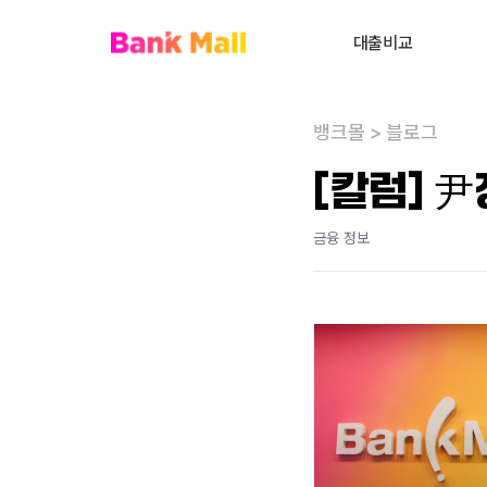
대출비교
주택담보대출
뱅크몰
>
블로그
대환대출
내
[칼럼] 
대출상담사 찾기
금융 정보
사업자대출
전세대출
신용대출
개인회생자대출
비주거부동산대출