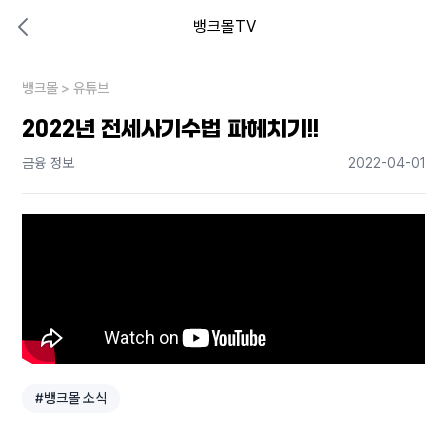
뱅크몰TV
대출비교 뱅크몰
비교해보고 결정하세요
뱅크몰
내 상황엔 어떤 방법이 있을까?
>
유튜브
2022년 전세사기수법 파헤치기!!
금융 정보
2022-04-01
#뱅크몰 소식