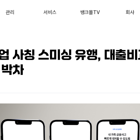
관리
서비스
뱅크몰TV
회사
내 진단 리포트
부동산 시세 조회
최신
회사 소개
 신용점수 관리
예적금 상품비교
유튜브
서비스 소개
업 사칭 스미싱 유행, 대출
내 대출 관리
투자 상품비교
뉴스
고객 후기
 박차
내 부동산 관리
뱅크몰 제휴