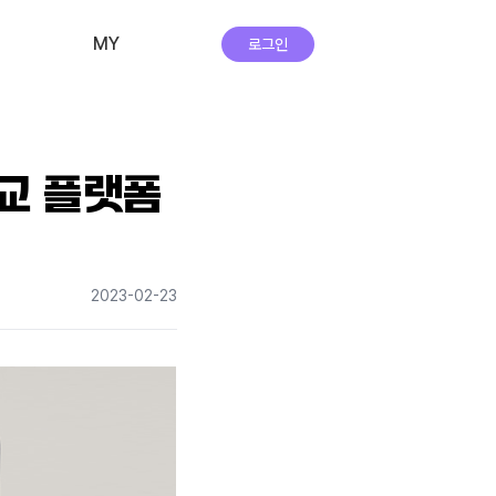
MY
로그인
비교·신청 내역
회원 정보
비교 플랫폼
자주하는 질문
앱 다운로드
2023-02-23
실시간 상담