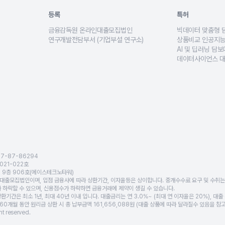
숙박시설 등 비주거용 부동산 목적별 담보대출 조건을 안내하고 금리와 한도를 제시합니다
등록
특허
금융감독원 온라인대출모집법인
빅데이터 맞춤형 
신용대출·사업자대출 등 5종 금융 알고리즘 인증을 보유해 정확한 비교 서비스 제공
금융감독원 정식 등록 온라인대출모집법인으로, 법적 기준을 준수
고객의 소득·주택
연구개발전담부서 (기업부설 연구소)
상품비교 인공지능
비스 및 관련 기술을 혁신금융서비스로 공식 인정받은 핀테크 플랫폼입니다.
AI 대출 분석, 금리 예측, 빅데이터 기반 심사 기술 등을 연구
수백 개의 대출상
AI 및 딥러닝 담
성과 혁신성을 인정받은 핀테크 전문기업 인증입니다.
딥러닝 기반으로 
데이터사이언스 대
 뱅크몰이 보유한 금융 알고리즘·빅데이터 기술력을 공식적으로 인정받았습니다.
이자 절감 효과·
통해, 뱅크몰의 서비스 운영 역량·프로세스 혁신 능력을 인정받았습니다.
획득하여, 안정적이고 신뢰할 수 있는 금융 서비스 운영 체계를 갖추고 있음을 증명
07-87-86294
021-022호
, 9층 906호(에이스테크노타워)
출모집법인이며, 입점 금융사에 따라 상환기간, 이자율등은 상이합니다. 중개수수료 요구 및 수취는
 하락할 수 있으며, 신용점수가 하락하면 금융거래에 제약이 생길 수 있습니다.
기간은 최소 1년, 최대 40년 이내 입니다. 대출금리는 연 3.0%~ (최대 연 이자율은 20%), 대출
360개월 동안 원리금 상환 시 총 납부금액 161,656,088원 (대출 상품에 따라 달라질수 있음을 
t reserved.