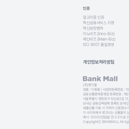
상가, 토지, 교회, 공장, 
인증
알고리즘 인증
담보대출·전세대출·대환대출·
혁신금융서비스 지정
금융위원회로부터 대출비교 서
혁신성장벤처
금융 기술 기반의 성장 가능
이노비즈 (Inno-Biz)
기술 혁신형 기업 인증으로,
메인비즈 (Main-Biz)
경영 혁신형 중소기업 인증을 
ISO 9001 품질경영
국제 품질경영 시스템 인증을 
개인정보처리방침
(주)뱅크몰
대표 :
이종훈
| 사업자등록번호 :
1
금융상품판매중개업 등록번호 :
제2
서울특별시 영등포구 당산로2길 12
당사는 금융감독원에 등록된 온라인대
대출상품 이용 시 귀하의 신용점수가
이 사이트에서 광고되는 상품들의 상환
예시: 10000만원을 연 3.5%로 
Copyrightⓒ BANKMALL All righ