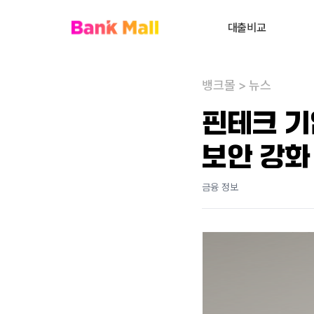
대출비교
주택담보대출
뱅크몰
>
뉴스
대환대출
내
핀테크 기
대출상담사 찾기
보안 강화
사업자대출
전세대출
금융 정보
신용대출
개인회생자대출
비주거부동산대출