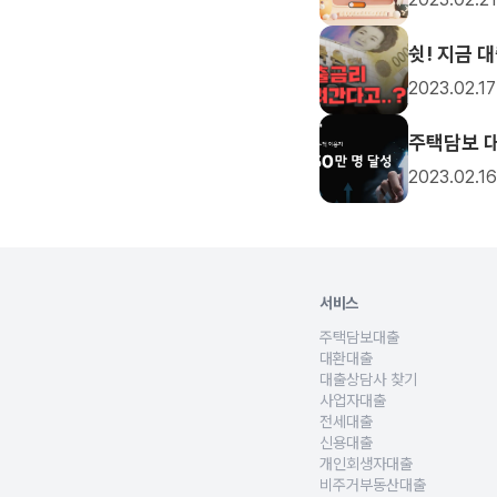
쉿! 지금 대
2023.02.17
주택담보 대
2023.02.16
서비스
주택담보대출
아파트구입자금, 생활자금, 
대환대출
기존의 주담대 고금리 대출상
대출상담사 찾기
사회초년생, 신혼부부, 생애최
사업자대출
개인사업자의 운영자금, 사업
전세대출
무주택자, 사회초년생, 신혼부
신용대출
직장인, 프리랜서, 사업자, 무
개인회생자대출
개인회생 인가 후 변제금을 상
비주거부동산대출