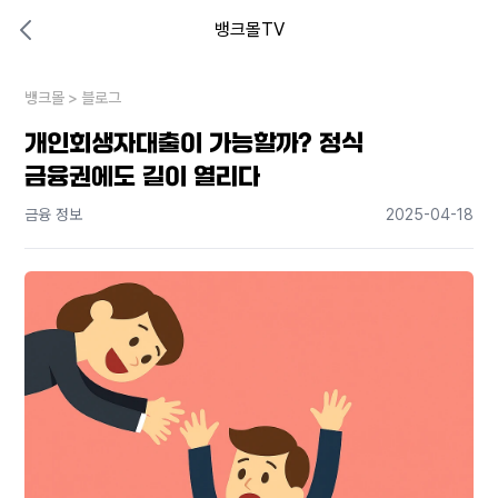
뱅크몰TV
대출비교 뱅크몰
비교해보고 결정하세요
뱅크몰
내 상황엔 어떤 방법이 있을까?
>
블로그
개인회생자대출이 가능할까? 정식
금융권에도 길이 열리다
금융 정보
2025-04-18