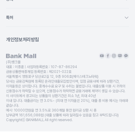
특허
개인정보처리방침
(주)뱅크몰
대표 :
이종훈
| 사업자등록번호 :
107-87-86294
금융상품판매중개업 등록번호 :
제2021-022호
서울특별시 영등포구 당산로2길 12, 9층 906호(에이스테크노타워)
당사는 금융감독원에 등록된 온라인대출모집법인이며, 입점 금융사에 따라 상환기간,
이자율등은 상이합니다. 중개수수료 요구 및 수취는 불법입니다. 대출상품 이용 시 귀하의
신용점수가 하락할 수 있으며, 신용점수가 하락하면 금융거래에 제약이 생길 수 있습니다.
이 사이트에서 광고되는 상품들의 상환기간은 최소 1년, 최대 40년
이내 입니다. 대출금리는 연 3.0%~ (최대 연 이자율은 20%), 대출 총 비용 예시는 아래와
같습니다.
예시: 10000만원을 연 3.5%로 360개월 동안 원리금 상환 시 총
납부금액 161,656,088원 (대출 상품에 따라 달라질수 있음을 참고 부탁드립니다)
Copyrightⓒ BANKMALL All right reserved.