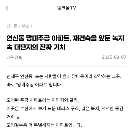
뱅크몰TV
대출비교 뱅크몰
비교해보고 결정하세요
뱅크몰
내 상황엔 어떤 방법이 있을까?
>
블로그
연산동 망미주공 아파트, 재건축을 앞둔 녹지
속 대단지의 진짜 가치
금융 정보
2025-08-07
연제구 연산동, 또는 사람들이 흔히 망미동이라 착각하는 그곳.
바로 ‘망미주공 아파트’입니다.
오래된 주공 아파트라는 이미지와 달리,
이곳은 부산에서 보기 드문 테라스 구조, 넓은 녹지, 넉넉한 동간 
거리 등
오래될수록 더 특별해지는 아파트입니다.