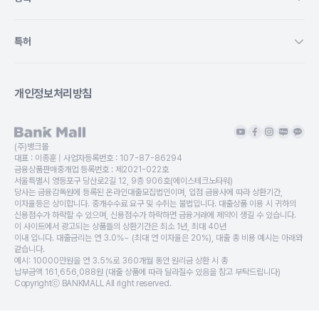
특허
개인정보처리방침
(주)뱅크몰
대표 :
이종훈
| 사업자등록번호 :
107-87-86294
금융상품판매중개업 등록번호 :
제2021-022호
서울특별시 영등포구 당산로2길 12, 9층 906호(에이스테크노타워)
당사는 금융감독원에 등록된 온라인대출모집법인이며, 입점 금융사에 따라 상환기간,
이자율등은 상이합니다. 중개수수료 요구 및 수취는 불법입니다. 대출상품 이용 시 귀하의
신용점수가 하락할 수 있으며, 신용점수가 하락하면 금융거래에 제약이 생길 수 있습니다.
이 사이트에서 광고되는 상품들의 상환기간은 최소 1년, 최대 40년
이내 입니다. 대출금리는 연 3.0%~ (최대 연 이자율은 20%), 대출 총 비용 예시는 아래와
같습니다.
예시: 10000만원을 연 3.5%로 360개월 동안 원리금 상환 시 총
납부금액 161,656,088원 (대출 상품에 따라 달라질수 있음을 참고 부탁드립니다)
Copyrightⓒ BANKMALL All right reserved.