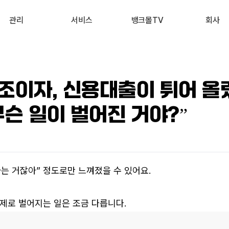
관리
서비스
뱅크몰TV
회사
내 진단 리포트
부동산 시세 조회
최신
회사 소개
 신용점수 관리
예적금 상품비교
유튜브
서비스 소개
조이자, 신용대출이 튀어 올랐
내 대출 관리
투자 상품비교
뉴스
고객 후기
무슨 일이 벌어진 거야?”
내 부동산 관리
뱅크몰 제휴
는 거잖아” 정도로만 느껴졌을 수 있어요.
제로 벌어지는 일은 조금 다릅니다.