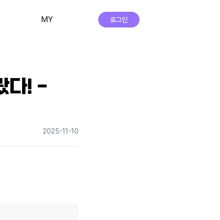
MY
로그인
비교·신청 내역
회원 정보
다! -
자주하는 질문
앱 다운로드
2025-11-10
실시간 상담