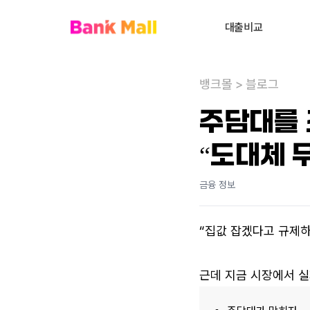
대출비교
주택담보대출
뱅크몰
>
블로그
대환대출
내
주담대를 
대출상담사 찾기
“도대체 
사업자대출
전세대출
금융 정보
신용대출
“집값 잡겠다고 규제하
개인회생자대출
비주거부동산대출
근데 지금 시장에서 실