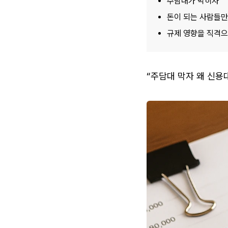
주담대가 막히자
돈이 되는 사람들만
규제 영향을 직격으
“주담대 막자 왜 신용