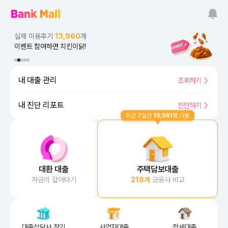
뱅크몰 소식 알림
뱅크몰의 대출금리와 상품정보, 다양한 소식들을 알려드려요
실제 이용후기
13,960
개
이벤트 참여하면 치킨이닭!
1
2
번째 배너 보기
3
번째 배너 보기
4
번째 배너 보기
5
번째 배너 보기
번째 배너 보기
대출진단, 대출관리 바로가기
대출 가능한 최저금리, 최대한도를 비교하고 내 대출 상태를 관리해
내 대출 관리
조회하기
내 진단 리포트
진단하기
최근 7일간
19,561
명 이용
대출금리비교 서비스 바로가기
AI 대출 진단으로 최저금리·최대한도 진단리포트를 통해
업계 최다 금융사 제휴
대환 대출
주택담보대출
저금리 갈아타기
218
개
금융사 비교
우리동네 믿을 수 있는 대출상담사를 바로 찾을 수 있어요
국내 최다 사업자 전용 상품으로 최
국내 플랫폼 
대출상담사 찾기
사업자대출
전세대출