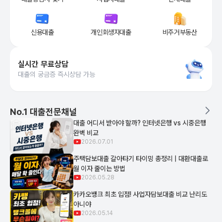
더 낮은 금리, 더 높은 한도, 빠른 승인까지 필요한 분께 
안전한 저축은행 상품을 중심으로 개
상가·교회·숙
신용대출
개인회생자대출
비주거부동산
실시간 무료상담
대출의 궁금증 즉시상담 가능
대출 가능금액·금리·한도 조건을 실시간 확인하고, 즉시 상담사와 연결
제휴 금융사 수 기준 업계 1위(
218
곳, 자사 집계) 뱅크몰의 최신 대
No.1 대출전문채널
대출 어디서 받아야 할까? 인터넷은행 vs 시중은행
완벽 비교
2026.07.01
주택담보대출 갈아타기 타이밍 총정리 | 대환대출로
월 이자 줄이는 방법
2026.05.28
카카오뱅크 최초 입점! 사업자담보대출 비교 난리도
아니야
2026.05.14