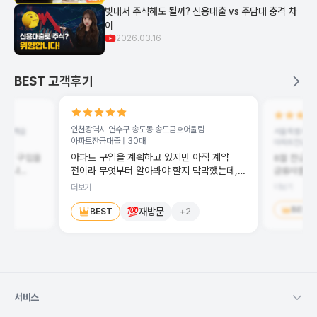
빚내서 주식해도 될까? 신용대출 vs 주담대 충격 차
이
2026.03.16
BEST 고객후기
인천광역시 연수구 송도동
송도금호어울림
파크캐슬
서울특별시 은
아파트잔금대출 |
30대
아파트잔금대출
아파트 구입을 계획하고 있지만 아직 계약
아파트 구입을
8월 잔금 
출이나
금융사를 찾
전이라 무엇부터 알아봐야 할지 막막했는데,
좀 알아보고
낮지 않아 
뱅크몰에서 정말 자세하게 상담해 주셔서 많은
더보기
더보기
그러다 뱅크
도움이 되었습니다. 현재 상황에 맞춰 대출
변을 받지
상황에 맞는
BEST
진행 시기와 확인해야 할 부분을 쉽게 설명해
재방문
BEST
+
2
 나중에 진짜
해결할 수 
주셔서 이해하기 좋았어요. 바로 진행하는
기하려다가,
진심으로 감
것은 아니지만 내년 초쯤 계약을 계획하고
몰에
있어, 그때 다시 뱅크몰에서 금리와 조건을
꼼꼼히 비교해 보려고 합니다. 친절한 상담
담당자분께서
감사드립니다!
주셔서
서비스
나?' 싶을