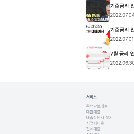
기준금리 인
2022.07.0
기준금리 인
2022.07.01
7월 금리 
2022.06.3
서비스
주택담보대출
아파트구입자금, 생활자금, 
대환대출
기존의 주담대 고금리 대출상
대출상담사 찾기
사회초년생, 신혼부부, 생애최
사업자대출
개인사업자의 운영자금, 사업
전세대출