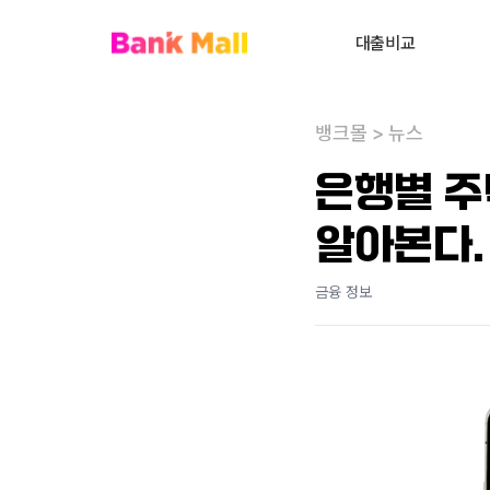
대출비교
주택담보대출
뱅크몰
>
뉴스
대환대출
내
은행별 주
대출상담사 찾기
알아본다.
사업자대출
전세대출
금융 정보
신용대출
개인회생자대출
비주거부동산대출