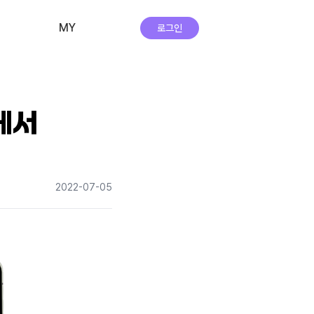
MY
로그인
비교·신청 내역
회원 정보
에서
자주하는 질문
앱 다운로드
2022-07-05
실시간 상담