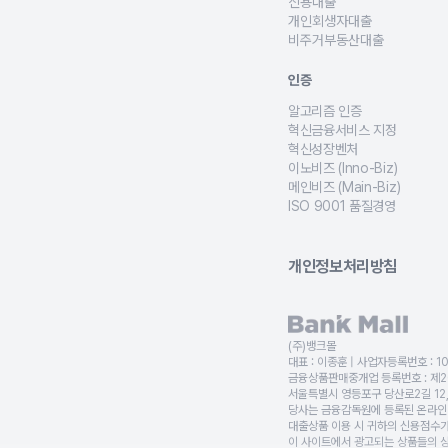
무주택자, 사회초년생, 신혼부
신용대출
직장인, 프리랜서, 사업자, 무
개인회생자대출
개인회생 인가 후 변제금을 상
비주거부동산대출
상가, 토지, 교회, 공장, 
인증
알고리즘 인증
담보대출·전세대출·대환대출·
혁신금융서비스 지정
금융위원회로부터 대출비교 서
혁신성장벤처
금융 기술 기반의 성장 가능
이노비즈 (Inno-Biz)
기술 혁신형 기업 인증으로,
메인비즈 (Main-Biz)
경영 혁신형 중소기업 인증을 
ISO 9001 품질경영
국제 품질경영 시스템 인증을 
개인정보처리방침
(주)뱅크몰
대표 :
이종훈
| 사업자등록번호 :
1
금융상품판매중개업 등록번호 :
제2
서울특별시 영등포구 당산로2길 12
당사는 금융감독원에 등록된 온라인대
대출상품 이용 시 귀하의 신용점수가
이 사이트에서 광고되는 상품들의 상환