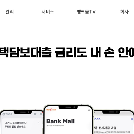
관리
서비스
뱅크몰TV
회사
내 진단 리포트
부동산 시세 조회
최신
회사 소개
 신용점수 관리
예적금 상품비교
유튜브
서비스 소개
택담보대출 금리도 내 손 안
내 대출 관리
투자 상품비교
뉴스
고객 후기
내 부동산 관리
뱅크몰 제휴