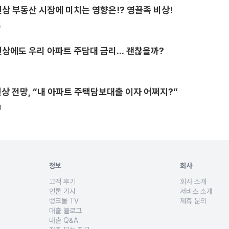
상 부동산 시장에 미치는 영향은!? 영끌족 비상!
4
상에도 우리 아파트 주담대 금리... 괜찮을까?
인상 전망, “내 아파트 주택담보대출 이자 어쩌지?”
0
정보
회사
고객 후기
회사 소개
세입자퇴거자금, 추가대출 등 목적과 주택담보대출 규제에 따른 대출상품을 비교합니
주택담보대출 진행 사례, 대환대출 이자 절감 후기, 사업자대출 성
뱅크몰은 220여
언론 기사
서비스 소개
품을 저금리 갈아타기를 통해 연 이자 절감액을 확인하고 상환계획에 맞는 맞춤 전략
뱅크몰의 혁신금융서비스 지정, 대출비교 알고리즘 인증, 금융 트
주택담보대출, 전세
뱅크몰 TV
제휴 문의
초, 다주택자 등 고객 유형별 상황을 이해하는 전문 대출상담사와의 매칭을 지원합니
부동산 시장 동향, 주택담보대출 용어, 전세대출 보증보험 등 어
금융사, 부동산 플
대출 블로그
확장, 시설투자, 후순위담보대출 등 목적과 업종별 특성을 반영한 사업자대출 상품을
아파트담보대출, 전세대출, 신혼부부, 생애최초, 무주택자, DSR
대출 Q&A